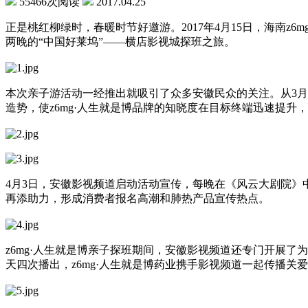
55466次阅读
2017.04.25
正是桃红柳绿时，春暖时节好邀游。2017年4月15日，海南z
两晚的“中国好莱坞”——横店影视城探班之旅。
本次亲子游活动一经推出就吸引了众多安徽民众的关注。从3月1
造势，使z6mg·人生就是博品牌的知晓度在目标终端迅速提升
4月3日，安徽影视频道启动活动宣传，每晚在《风云大剧院》
再添助力，形成消费者报名高潮和肺热产品宣传热点。
z6mg·人生就是博亲子探班期间，安徽影视频道还专门开展了
天四次播出，z6mg·人生就是博药业携手影视频道一起传播关