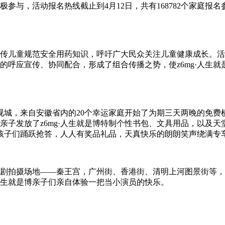
极参与，活动报名热线截止到4月12日，共有168782个家庭报
宣传儿童规范安全用药知识，呼吁广大民众关注儿童健康成长。活
的呼应宣传、协同配合，形成了组合传播之势，使z6mg·人生就
店影视城，来自安徽省内的20个幸运家庭开始了为期三天两晚的
亲子发放了z6mg·人生就是博特制个性书包、文具用品，以及天
孩子们踊跃抢答，人人有奖品礼品，天真快乐的朗朗笑声绕满专
影视剧拍摄场地——秦王宫，广州街、香港街、清明上河图景街等
·人生就是博亲子们亲自体验一把当小演员的快乐。