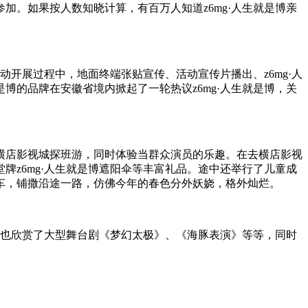
名参加。如果按人数知晓计算，有百万人知道z6mg·人生就是博亲
动开展过程中，地面终端张贴宣传、活动宣传片播出、z6mg·人
是博的品牌在安徽省境内掀起了一轮热议z6mg·人生就是博，关
免费横店影视城探班游，同时体验当群众演员的乐趣。在去横店影视
堂牌z6mg·人生就是博遮阳伞等丰富礼品。途中还举行了儿童成
车，铺撒沿途一路，仿佛今年的春色分外妖娆，格外灿烂。
，也欣赏了大型舞台剧《梦幻太极》、《海豚表演》等等，同时